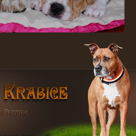
o chovatele
.
Sitemap