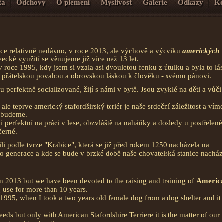
ta
Odchovy
O plemeni
Myslivost
Galerie
Odkazy
Ko
ice relativně nedávno, v roce 2013, ale výchově a výcviku
amerických
ecké využití se věnujeme již více než 13 let.
 roce 1995, kdy jsem si vzala asi dvouletou fenku z útulku a byla to lá
e přátelskou povahou a obrovskou láskou k člověku - svému pánovi.
 perfektně socializované, žijí s námi v bytě. Jsou zvyklé na děti a vůči
le teprve americký stafordširský teriér je naše srdeční záležitost a víme
nebudeme.
 perfektní na práci v lese, obzvláště na naháňky a dosledy u postřelené
černé.
li podle tvrze "Krabice", která se již před rokem 1250 nacházela na
 po generace a kde se bude v brzké době naše chovatelská stanice nacház
n 2013 but we have been devoted to the raising and training of
Americ
 use for more than 10 years.
 1995, when I took a two years old female dog from a dog shelter and it
eds but only with American Stafordshire Terriere it is the matter of our 