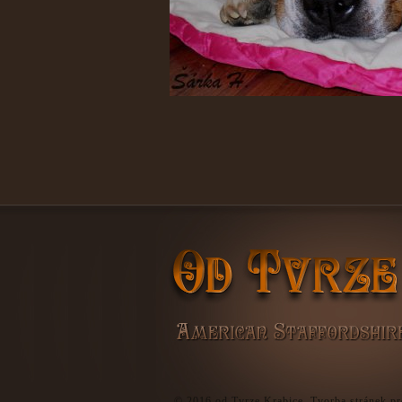
© 2016
od Tvrze Krabice
.
Tvorba stránek pr