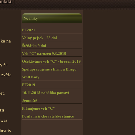
ntakt
Novinky
PF2021
Volný pejsek - 23 dní
ska na
Štěňátka 9 dní
Vrh "C" narozen 9.3.2019
Očekáváme vrh "C" - březen 2019
, že
Spolupracujeme s firmou Drago
 zvěře
Wolf Katy
PF2019
16.11.2018 naháňka panství
et.
Jemniště
Plánujeme vrh "C"
an
Posila naší chovatelské stanice
 was
hearts