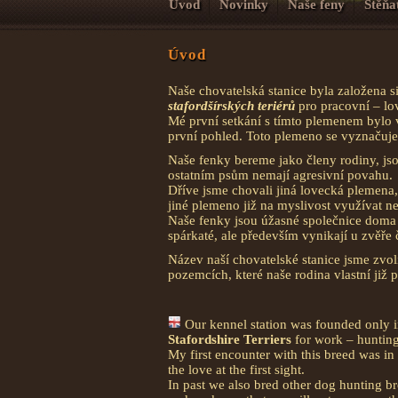
Úvod
Novinky
Naše feny
Štěňa
Úvod
Naše chovatelská stanice byla založena s
stafordšírských teriérů
pro pracovní – lov
Mé první setkání s tímto plemenem bylo v
první pohled. Toto plemeno se vyznačuj
Naše fenky bereme jako členy rodiny, jsou
ostatním psům nemají agresivní povahu.
Dříve jsme chovali jiná lovecká plemena, a
jiné plemeno již na myslivost využívat 
Naše fenky jsou úžasné společnice doma i
spárkaté, ale především vynikají u zvěře 
Název naší chovatelské stanice jsme zvoli
pozemcích, které naše rodina vlastní již
Our kennel station was founded only i
Stafordshire Terriers
for work – hunting
My first encounter with this breed was in
the love at the first sight.
In past we also bred other dog hunting bre