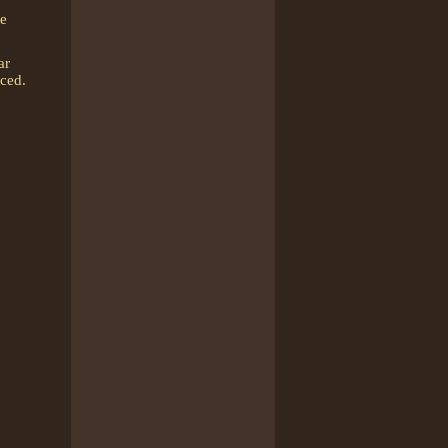
he
ar
aced.